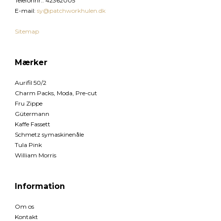
Telefonnr.
:
42362005
E-mail
:
sy@patchworkhulen.dk
Sitemap
Mærker
Aurifil 50/2
Charm Packs, Moda, Pre-cut
Fru Zippe
Gütermann
Kaffe Fassett
Schmetz symaskinenåle
Tula Pink
William Morris
Information
Om os
Kontakt