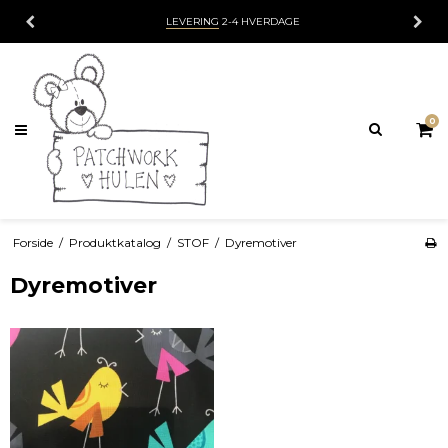
ÅBEN TORSDAG OG FREDAG 11-17 SAMT DEN 1. WEEKEND I MÅNEDEN, LØRDAG 10
0
Forside
/
Produktkatalog
/
STOF
/
Dyremotiver
Dyremotiver