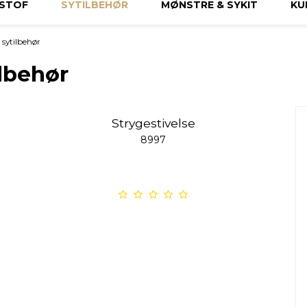
STOF
SYTILBEHØR
MØNSTRE & SYKIT
KU
 sytilbehør
ilbehør
Strygestivelse
8997