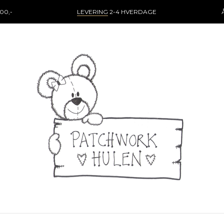
00,-
LEVERING
2-4 HVERDAGE