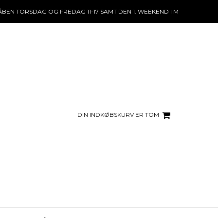
ÅBEN TORSDAG OG FREDAG 11-17 SAMT DEN 1. WEEKEND I MÅNEDEN, LØRD
DIN INDKØBSKURV ER TOM