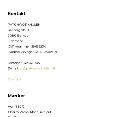
Kontakt
PATCHWORKHULEN
Søndergade 1 B
7080 Børkop
Danmark
CVR-nummer
:
29635234
Bankoplysninger
:
4597 13508674
Telefonnr.
:
42362005
E-mail
:
sy@patchworkhulen.dk
Sitemap
Mærker
Aurifil 50/2
Charm Packs, Moda, Pre-cut