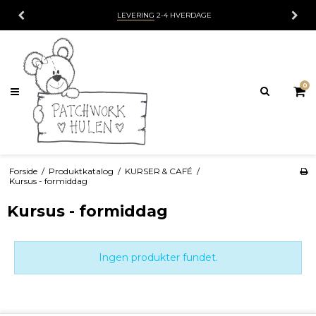
LEVERING
2-4 HVERDAGE
0
Forside
/
Produktkatalog
/
KURSER & CAFÉ
/
Kursus - formiddag
Kursus - formiddag
Ingen produkter fundet.