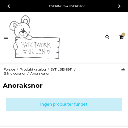
LEVERING
2-4 HVERDAGE
0
Forside
/
Produktkatalog
/
SYTILBEHØR
/
Bånd og snor
/
Anoraksnor
Anoraksnor
Ingen produkter fundet.