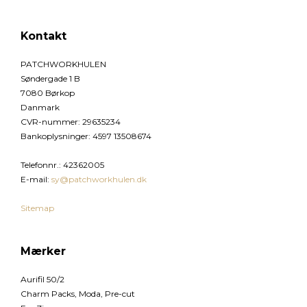
Kontakt
PATCHWORKHULEN
Søndergade 1 B
7080 Børkop
Danmark
CVR-nummer
:
29635234
Bankoplysninger
:
4597 13508674
Telefonnr.
:
42362005
E-mail
:
sy@patchworkhulen.dk
Sitemap
Mærker
Aurifil 50/2
Charm Packs, Moda, Pre-cut