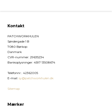
Kontakt
PATCHWORKHULEN
Søndergade 1 B
7080 Børkop
Danmark
CVR-nummer
:
29635234
Bankoplysninger
:
4597 13508674
Telefonnr.
:
42362005
E-mail
:
sy@patchworkhulen.dk
Sitemap
Mærker