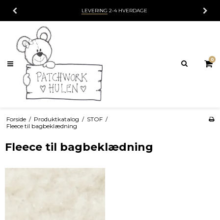
LEVERING
2-4 HVERDAGE
0
Forside
/
Produktkatalog
/
STOF
/
Fleece til bagbeklædning
Fleece til bagbeklædning