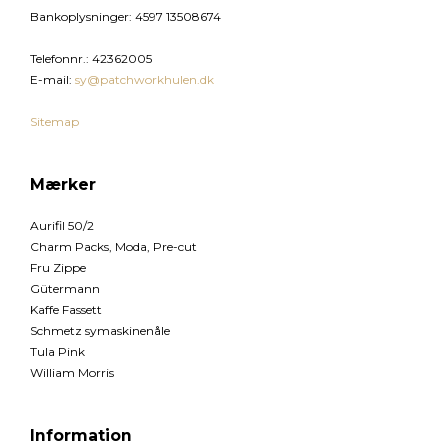
Bankoplysninger
:
4597 13508674
Telefonnr.
:
42362005
E-mail
:
sy@patchworkhulen.dk
Sitemap
Mærker
Aurifil 50/2
Charm Packs, Moda, Pre-cut
Fru Zippe
Gütermann
Kaffe Fassett
Schmetz symaskinenåle
Tula Pink
William Morris
Information