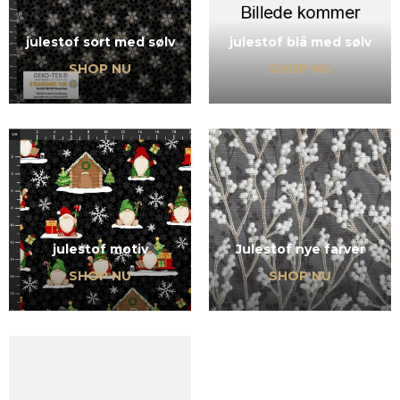
julestof sort med sølv
julestof blå med sølv
SHOP NU
SHOP NU
julestof motiv
Julestof nye farver
SHOP NU
SHOP NU