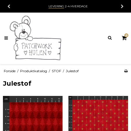
LEVERING
2-4 HVERDAGE
0
Forside
/
Produktkatalog
/
STOF
/
Julestof
Julestof