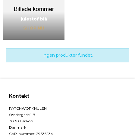
julestof blå
SHOP NU
Ingen produkter fundet.
Kontakt
PATCHWORKHULEN
Søndergade 1 B
7080 Børkop
Danmark
CVR-nummer
:
29635234