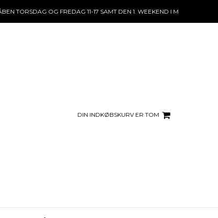
ÅBEN TORSDAG OG FREDAG 11-17 SAMT DEN 1. WEEKEND I MÅNEDEN, LØRD
DIN INDKØBSKURV ER TOM