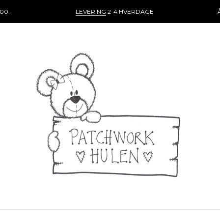
00,-
LEVERING
2-4 HVERDAGE