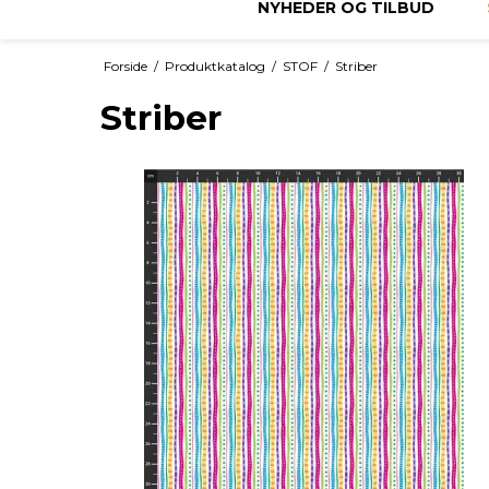
NYHEDER OG TILBUD
Forside
/
Produktkatalog
/
STOF
/
Striber
Striber