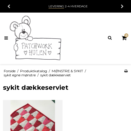
LEVERING
2-4 HVERDAGE
0
Forside
/
Produktkatalog
/
MØNSTRE & SYKIT
/
sykit egne mønstre
/
sykit dækkeserviet
sykit dækkeserviet