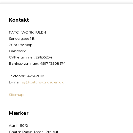
Kontakt
PATCHWORKHULEN
Søndergade 1 B
7080 Børkop
Danmark
CVR-nummer
:
29635234
Bankoplysninger
:
4597 13508674
Telefonnr.
:
42362005
E-mail
:
sy@patchworkhulen.dk
Sitemap
Mærker
Aurifil 50/2
Charm Packs, Moda, Pre-cut